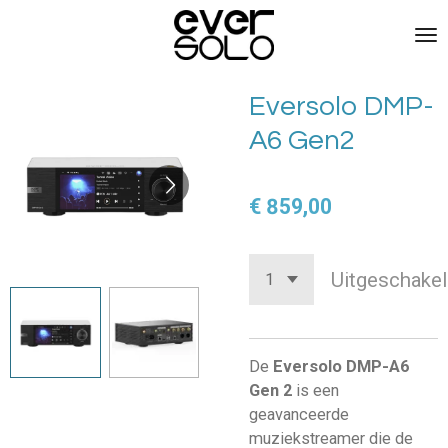
Ga
direct
naar
de
Eversolo DMP-
hoofdinhoud
A6 Gen2
€ 859,00
Uitgeschakel
De
Eversolo DMP-A6
Gen 2
is een
geavanceerde
muziekstreamer die de