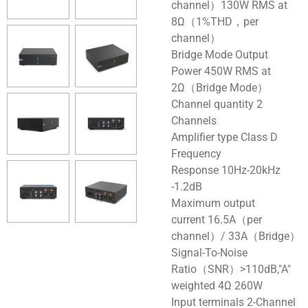
channel）130W RMS at
8Ω（1%THD，per
channel）
Bridge Mode Output
Power 450W RMS at
2Ω（Bridge Mode）
Channel quantity 2
Channels
Amplifier type Class D
Frequency
Response 10Hz-20kHz
-1.2dB
Maximum output
current 16.5A（per
channel）/ 33A（Bridge）
Signal-To-Noise
Ratio（SNR）>110dB,"A"
weighted 4Ω 260W
Input terminals 2-Channel