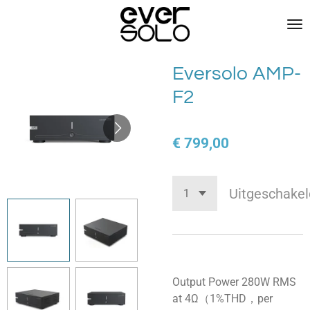
Ga
direct
naar
de
Eversolo AMP-
hoofdinhoud
F2
€ 799,00
Uitgeschakel
Output Power 280W RMS
at 4Ω（1%THD，per